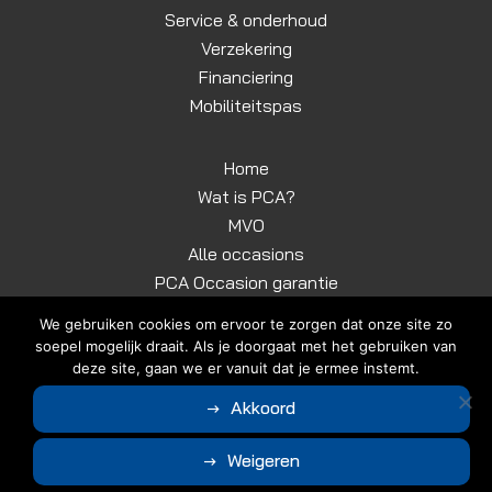
Service & onderhoud
Verzekering
Financiering
Mobiliteitspas
Home
Wat is PCA?
MVO
Alle occasions
PCA Occasion garantie
Contact
We gebruiken cookies om ervoor te zorgen dat onze site zo
soepel mogelijk draait. Als je doorgaat met het gebruiken van
deze site, gaan we er vanuit dat je ermee instemt.
© Copyright 2026
Garage Schel
|
Algemene voorwaarden
|
Akkoord
Disclaimer | Privacyverklaring
Ontwerp en realisatie door
Weigeren