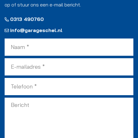
op of stuur ons een e-mail bericht.
0313 490760
info@garageschel.nl